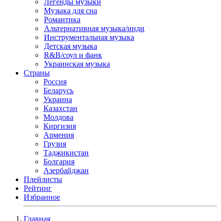
Легенды музыки
Музыка для сна
Романтика
Альтернативная музыка/инди
Инструментальная музыка
Детская музыка
R&B/cоул и фанк
Украинская музыка
Страны
Россия
Беларусь
Украина
Казахстан
Молдова
Киргизия
Армения
Грузия
Таджикистан
Болгария
Азербайджан
Плейлисты
Рейтинг
Избранное
Главная