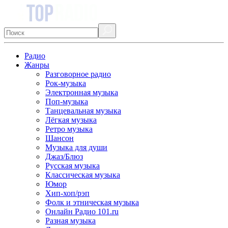
Радио
Жанры
Разговорное радио
Рок-музыка
Электронная музыка
Поп-музыка
Танцевальная музыка
Лёгкая музыка
Ретро музыка
Шансон
Музыка для души
Джаз/Блюз
Русская музыка
Классическая музыка
Юмор
Хип-хоп/рэп
Фолк и этническая музыка
Онлайн Радио 101.ru
Разная музыка