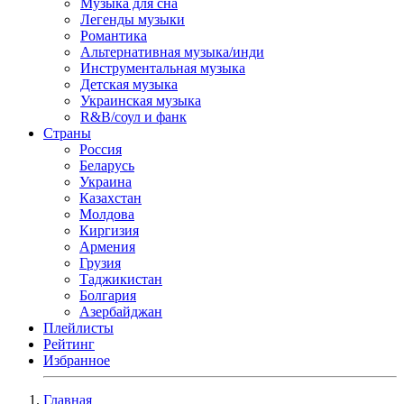
Музыка для сна
Легенды музыки
Романтика
Альтернативная музыка/инди
Инструментальная музыка
Детская музыка
Украинская музыка
R&B/cоул и фанк
Страны
Россия
Беларусь
Украина
Казахстан
Молдова
Киргизия
Армения
Грузия
Таджикистан
Болгария
Азербайджан
Плейлисты
Рейтинг
Избранное
Главная