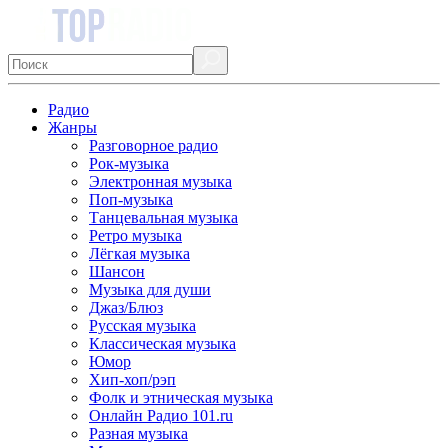
Радио
Жанры
Разговорное радио
Рок-музыка
Электронная музыка
Поп-музыка
Танцевальная музыка
Ретро музыка
Лёгкая музыка
Шансон
Музыка для души
Джаз/Блюз
Русская музыка
Классическая музыка
Юмор
Хип-хоп/рэп
Фолк и этническая музыка
Онлайн Радио 101.ru
Разная музыка