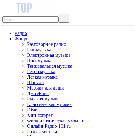
Радио
Жанры
Разговорное радио
Рок-музыка
Электронная музыка
Поп-музыка
Танцевальная музыка
Ретро музыка
Лёгкая музыка
Шансон
Музыка для души
Джаз/Блюз
Русская музыка
Классическая музыка
Юмор
Хип-хоп/рэп
Фолк и этническая музыка
Онлайн Радио 101.ru
Разная музыка