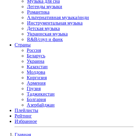
Музыка для сна
Легенды музыки
Романтика
Альтернативная музыка/инди
Инструментальная музыка
Детская музыка
Украинская музыка
R&B/cоул и фанк
Страны
Россия
Беларусь
Украина
Казахстан
Молдова
Киргизия
Армения
Грузия
Таджикистан
Болгария
Азербайджан
Плейлисты
Рейтинг
Избранное
Главная