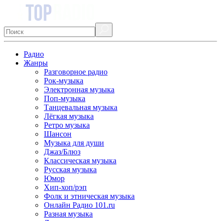
Радио
Жанры
Разговорное радио
Рок-музыка
Электронная музыка
Поп-музыка
Танцевальная музыка
Лёгкая музыка
Ретро музыка
Шансон
Музыка для души
Джаз/Блюз
Классическая музыка
Русская музыка
Юмор
Хип-хоп/рэп
Фолк и этническая музыка
Онлайн Радио 101.ru
Разная музыка