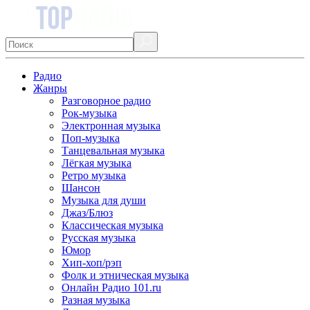
Радио
Жанры
Разговорное радио
Рок-музыка
Электронная музыка
Поп-музыка
Танцевальная музыка
Лёгкая музыка
Ретро музыка
Шансон
Музыка для души
Джаз/Блюз
Классическая музыка
Русская музыка
Юмор
Хип-хоп/рэп
Фолк и этническая музыка
Онлайн Радио 101.ru
Разная музыка