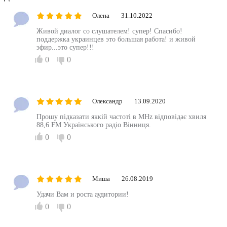
Олена
31.10.2022
Живой диалог со слушателем! супер! Спасибо!
поддержка украинцев это большая работа! и живой
эфир...это супер!!!
0
0
Олександр
13.09.2020
Прошу підказати яккій частоті в MHz відповідає хвиля
88,6 FM Українського радіо Вінниця.
0
0
Миша
26.08.2019
Удачи Вам и роста аудитории!
0
0