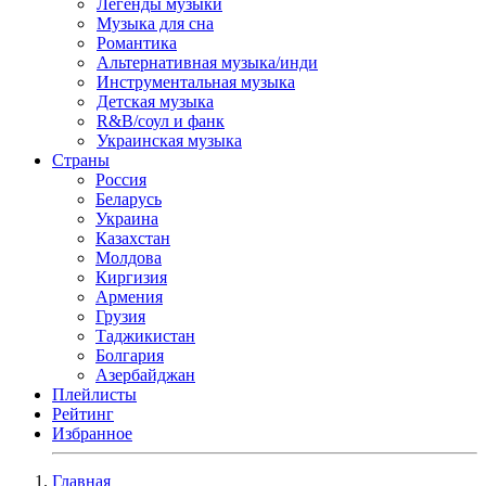
Легенды музыки
Музыка для сна
Романтика
Альтернативная музыка/инди
Инструментальная музыка
Детская музыка
R&B/cоул и фанк
Украинская музыка
Страны
Россия
Беларусь
Украина
Казахстан
Молдова
Киргизия
Армения
Грузия
Таджикистан
Болгария
Азербайджан
Плейлисты
Рейтинг
Избранное
Главная