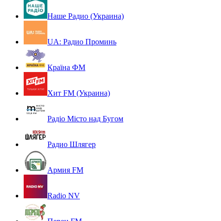
Наше Радио (Украина)
UA: Радио Проминь
Країна ФМ
Хит FM (Украина)
Радіо Місто над Бугом
Радио Шлягер
Армия FM
Radio NV