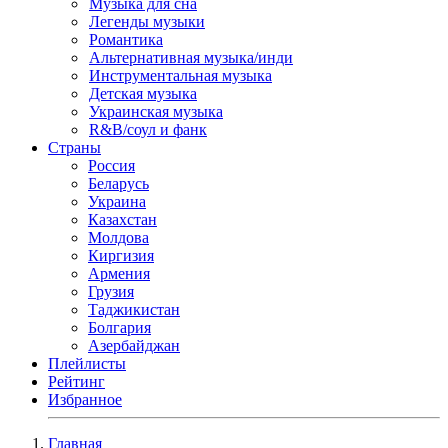
Музыка для сна
Легенды музыки
Романтика
Альтернативная музыка/инди
Инструментальная музыка
Детская музыка
Украинская музыка
R&B/cоул и фанк
Страны
Россия
Беларусь
Украина
Казахстан
Молдова
Киргизия
Армения
Грузия
Таджикистан
Болгария
Азербайджан
Плейлисты
Рейтинг
Избранное
Главная