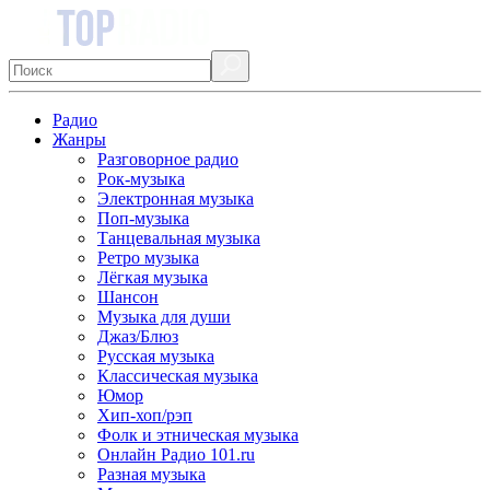
Радио
Жанры
Разговорное радио
Рок-музыка
Электронная музыка
Поп-музыка
Танцевальная музыка
Ретро музыка
Лёгкая музыка
Шансон
Музыка для души
Джаз/Блюз
Русская музыка
Классическая музыка
Юмор
Хип-хоп/рэп
Фолк и этническая музыка
Онлайн Радио 101.ru
Разная музыка