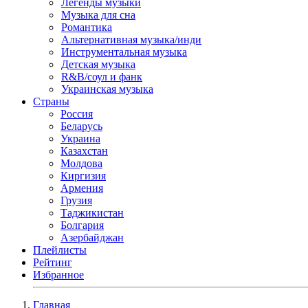
Легенды музыки
Музыка для сна
Романтика
Альтернативная музыка/инди
Инструментальная музыка
Детская музыка
R&B/cоул и фанк
Украинская музыка
Страны
Россия
Беларусь
Украина
Казахстан
Молдова
Киргизия
Армения
Грузия
Таджикистан
Болгария
Азербайджан
Плейлисты
Рейтинг
Избранное
Главная