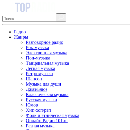
Радио
Жанры
Разговорное радио
Рок-музыка
Электронная музыка
Поп-музыка
Танцевальная музыка
Лёгкая музыка
Ретро музыка
Шансон
Музыка для души
Джаз/Блюз
Классическая музыка
Русская музыка
Юмор
Хип-хоп/рэп
Фолк и этническая музыка
Онлайн Радио 101.ru
Разная музыка