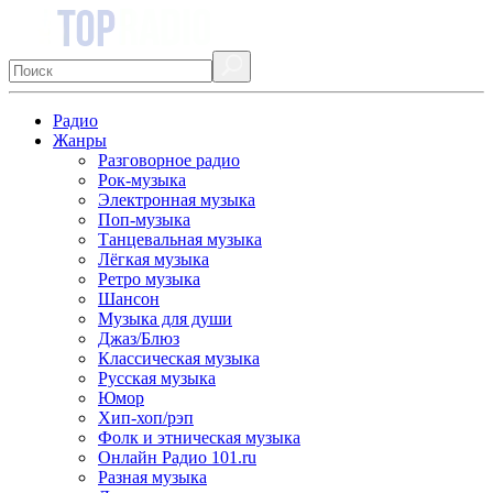
Радио
Жанры
Разговорное радио
Рок-музыка
Электронная музыка
Поп-музыка
Танцевальная музыка
Лёгкая музыка
Ретро музыка
Шансон
Музыка для души
Джаз/Блюз
Классическая музыка
Русская музыка
Юмор
Хип-хоп/рэп
Фолк и этническая музыка
Онлайн Радио 101.ru
Разная музыка