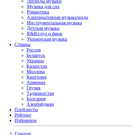
Легенды музыки
Музыка для сна
Романтика
Альтернативная музыка/инди
Инструментальная музыка
Детская музыка
R&B/cоул и фанк
Украинская музыка
Страны
Россия
Беларусь
Украина
Казахстан
Молдова
Киргизия
Армения
Грузия
Таджикистан
Болгария
Азербайджан
Плейлисты
Рейтинг
Избранное
Главная