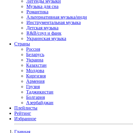
Легенды музыки
Музыка для сна
Романтика
Альтернативная музыка/инди
Инструментальная музыка
Детская музыка
R&B/cоул и фанк
Украинская музыка
Страны
Россия
Беларусь
Украина
Казахстан
Молдова
Киргизия
Армения
Грузия
Таджикистан
Болгария
Азербайджан
Плейлисты
Рейтинг
Избранное
Главная