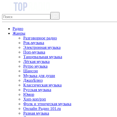
Радио
Жанры
Разговорное радио
Рок-музыка
Электронная музыка
Поп-музыка
Танцевальная музыка
Лёгкая музыка
Ретро музыка
Шансон
Музыка для души
Джаз/Блюз
Классическая музыка
Русская музыка
Юмор
Хип-хоп/рэп
Фолк и этническая музыка
Онлайн Радио 101.ru
Разная музыка