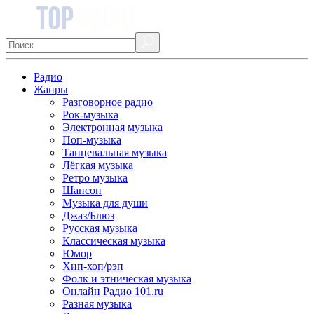
Радио
Жанры
Разговорное радио
Рок-музыка
Электронная музыка
Поп-музыка
Танцевальная музыка
Лёгкая музыка
Ретро музыка
Шансон
Музыка для души
Джаз/Блюз
Русская музыка
Классическая музыка
Юмор
Хип-хоп/рэп
Фолк и этническая музыка
Онлайн Радио 101.ru
Разная музыка