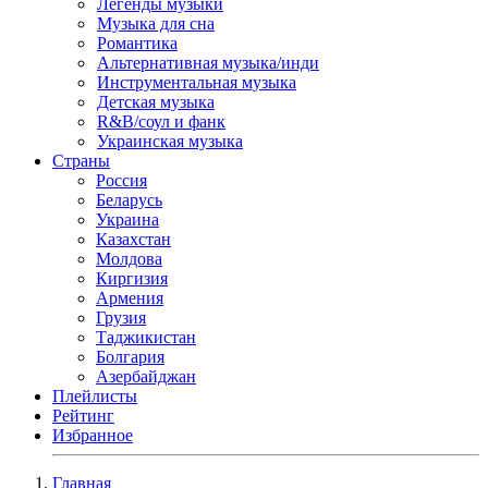
Легенды музыки
Музыка для сна
Романтика
Альтернативная музыка/инди
Инструментальная музыка
Детская музыка
R&B/cоул и фанк
Украинская музыка
Страны
Россия
Беларусь
Украина
Казахстан
Молдова
Киргизия
Армения
Грузия
Таджикистан
Болгария
Азербайджан
Плейлисты
Рейтинг
Избранное
Главная