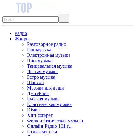
Радио
Жанры
Разговорное радио
Рок-музыка
Электронная музыка
Поп-музыка
Танцевальная музыка
Лёгкая музыка
Ретро музыка
Шансон
Музыка для души
Джаз/Блюз
Русская музыка
Классическая музыка
Юмор
Хип-хоп/рэп
Фолк и этническая музыка
Онлайн Радио 101.ru
Разная музыка