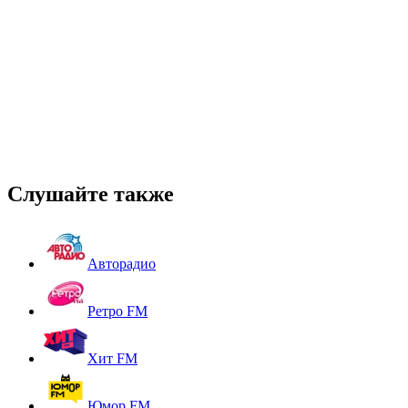
Слушайте также
Авторадио
Ретро FM
Хит FM
Юмор FM