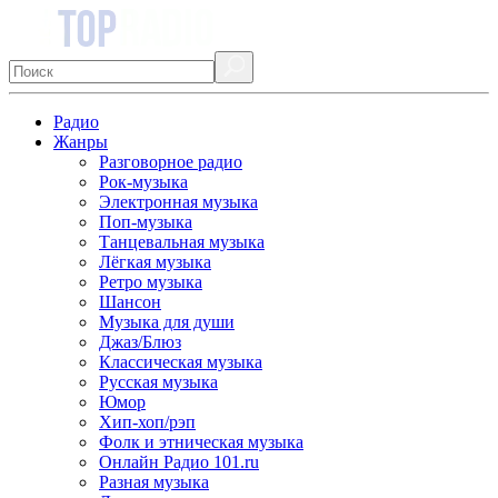
Радио
Жанры
Разговорное радио
Рок-музыка
Электронная музыка
Поп-музыка
Танцевальная музыка
Лёгкая музыка
Ретро музыка
Шансон
Музыка для души
Джаз/Блюз
Классическая музыка
Русская музыка
Юмор
Хип-хоп/рэп
Фолк и этническая музыка
Онлайн Радио 101.ru
Разная музыка