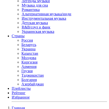
Легенды музыки
Музыка для сна
Романтика
Альтернативная музыка/инди
Инструментальная музыка
Детская музыка
R&B/cоул и фанк
Украинская музыка
Страны
Россия
Беларусь
Украина
Казахстан
Молдова
Киргизия
Армения
Грузия
Таджикистан
Болгария
Азербайджан
Плейлисты
Рейтинг
Избранное
Главная