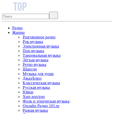
Радио
Жанры
Разговорное радио
Рок-музыка
Электронная музыка
Поп-музыка
Танцевальная музыка
Лёгкая музыка
Ретро музыка
Шансон
Музыка для души
Джаз/Блюз
Классическая музыка
Русская музыка
Юмор
Хип-хоп/рэп
Фолк и этническая музыка
Онлайн Радио 101.ru
Разная музыка