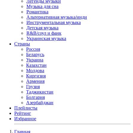
Легенды музыки
Музыка для сна
Романтика
Альтернативная музыка/инди
Инструментальная музыка
Детская музыка
R&B/cоул и фанк
Украинская музыка
Страны
Россия
Беларусь
Украина
Казахстан
Молдова
Киргизия
Армения
Грузия
Таджикистан
Болгария
Азербайджан
Плейлисты
Рейтинг
Избранное
Главная