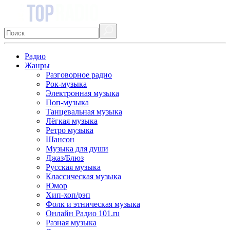
Радио
Жанры
Разговорное радио
Рок-музыка
Электронная музыка
Поп-музыка
Танцевальная музыка
Лёгкая музыка
Ретро музыка
Шансон
Музыка для души
Джаз/Блюз
Русская музыка
Классическая музыка
Юмор
Хип-хоп/рэп
Фолк и этническая музыка
Онлайн Радио 101.ru
Разная музыка