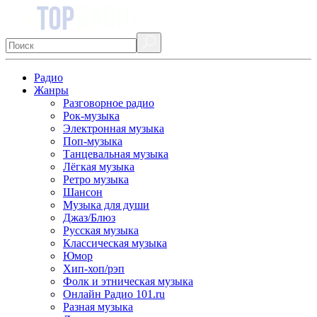
Радио
Жанры
Разговорное радио
Рок-музыка
Электронная музыка
Поп-музыка
Танцевальная музыка
Лёгкая музыка
Ретро музыка
Шансон
Музыка для души
Джаз/Блюз
Русская музыка
Классическая музыка
Юмор
Хип-хоп/рэп
Фолк и этническая музыка
Онлайн Радио 101.ru
Разная музыка