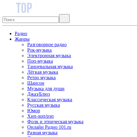
Радио
Жанры
Разговорное радио
Рок-музыка
Электронная музыка
Поп-музыка
Танцевальная музыка
Лёгкая музыка
Ретро музыка
Шансон
Музыка для души
Джаз/Блюз
Классическая музыка
Русская музыка
Юмор
Хип-хоп/рэп
Фолк и этническая музыка
Онлайн Радио 101.ru
Разная музыка