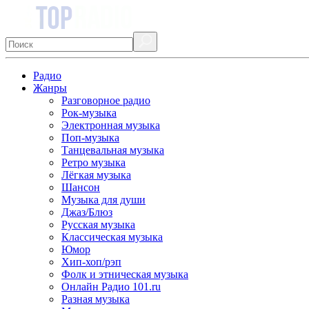
Радио
Жанры
Разговорное радио
Рок-музыка
Электронная музыка
Поп-музыка
Танцевальная музыка
Ретро музыка
Лёгкая музыка
Шансон
Музыка для души
Джаз/Блюз
Русская музыка
Классическая музыка
Юмор
Хип-хоп/рэп
Фолк и этническая музыка
Онлайн Радио 101.ru
Разная музыка