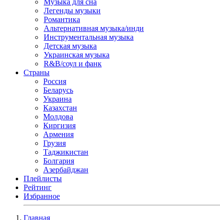
Музыка для сна
Легенды музыки
Романтика
Альтернативная музыка/инди
Инструментальная музыка
Детская музыка
Украинская музыка
R&B/cоул и фанк
Страны
Россия
Беларусь
Украина
Казахстан
Молдова
Киргизия
Армения
Грузия
Таджикистан
Болгария
Азербайджан
Плейлисты
Рейтинг
Избранное
Главная