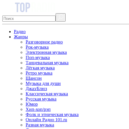
Радио
Жанры
Разговорное радио
Рок-музыка
Электронная музыка
Поп-музыка
Танцевальная музыка
Лёгкая музыка
Ретро музыка
Шансон
Музыка для души
Джаз/Блюз
Классическая музыка
Русская музыка
Юмор
Хип-хоп/рэп
Фолк и этническая музыка
Онлайн Радио 101.ru
Разная музыка