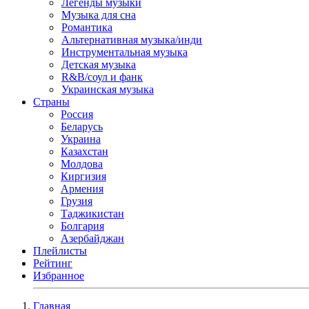
Легенды музыки
Музыка для сна
Романтика
Альтернативная музыка/инди
Инструментальная музыка
Детская музыка
R&B/cоул и фанк
Украинская музыка
Страны
Россия
Беларусь
Украина
Казахстан
Молдова
Киргизия
Армения
Грузия
Таджикистан
Болгария
Азербайджан
Плейлисты
Рейтинг
Избранное
Главная