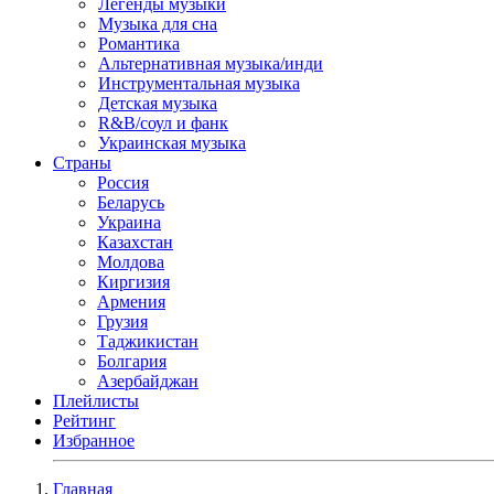
Легенды музыки
Музыка для сна
Романтика
Альтернативная музыка/инди
Инструментальная музыка
Детская музыка
R&B/cоул и фанк
Украинская музыка
Страны
Россия
Беларусь
Украина
Казахстан
Молдова
Киргизия
Армения
Грузия
Таджикистан
Болгария
Азербайджан
Плейлисты
Рейтинг
Избранное
Главная