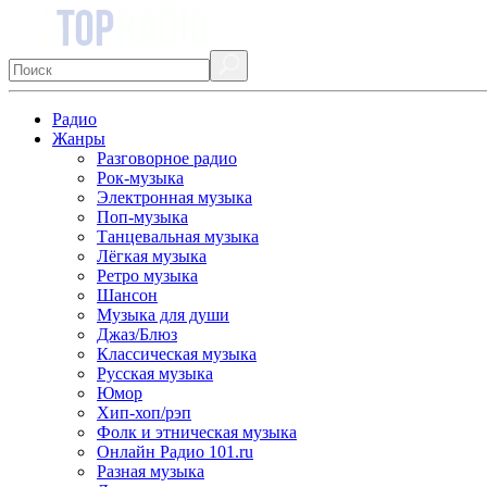
Радио
Жанры
Разговорное радио
Рок-музыка
Электронная музыка
Поп-музыка
Танцевальная музыка
Лёгкая музыка
Ретро музыка
Шансон
Музыка для души
Джаз/Блюз
Классическая музыка
Русская музыка
Юмор
Хип-хоп/рэп
Фолк и этническая музыка
Онлайн Радио 101.ru
Разная музыка