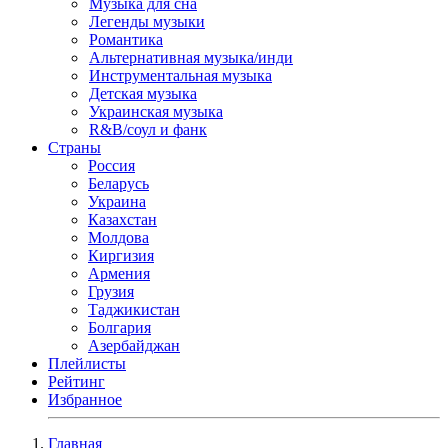
Музыка для сна
Легенды музыки
Романтика
Альтернативная музыка/инди
Инструментальная музыка
Детская музыка
Украинская музыка
R&B/cоул и фанк
Страны
Россия
Беларусь
Украина
Казахстан
Молдова
Киргизия
Армения
Грузия
Таджикистан
Болгария
Азербайджан
Плейлисты
Рейтинг
Избранное
Главная