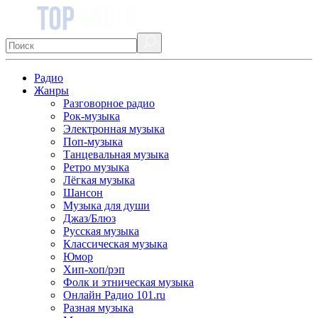
Радио
Жанры
Разговорное радио
Рок-музыка
Электронная музыка
Поп-музыка
Танцевальная музыка
Ретро музыка
Лёгкая музыка
Шансон
Музыка для души
Джаз/Блюз
Русская музыка
Классическая музыка
Юмор
Хип-хоп/рэп
Фолк и этническая музыка
Онлайн Радио 101.ru
Разная музыка