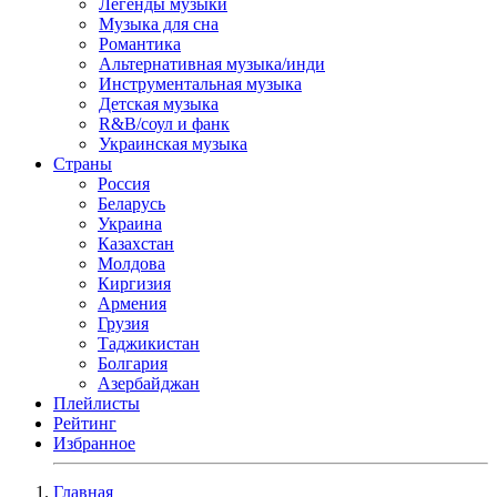
Легенды музыки
Музыка для сна
Романтика
Альтернативная музыка/инди
Инструментальная музыка
Детская музыка
R&B/cоул и фанк
Украинская музыка
Страны
Россия
Беларусь
Украина
Казахстан
Молдова
Киргизия
Армения
Грузия
Таджикистан
Болгария
Азербайджан
Плейлисты
Рейтинг
Избранное
Главная