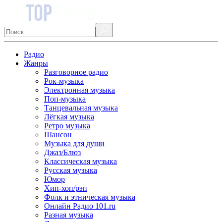
Радио
Жанры
Разговорное радио
Рок-музыка
Электронная музыка
Поп-музыка
Танцевальная музыка
Лёгкая музыка
Ретро музыка
Шансон
Музыка для души
Джаз/Блюз
Классическая музыка
Русская музыка
Юмор
Хип-хоп/рэп
Фолк и этническая музыка
Онлайн Радио 101.ru
Разная музыка