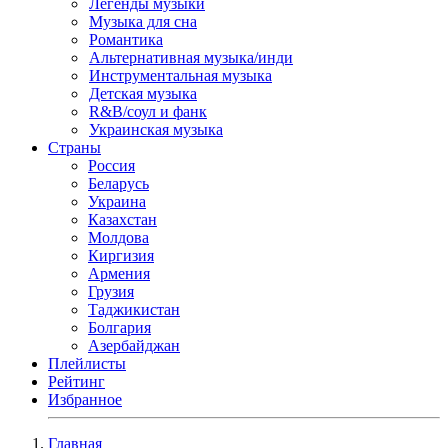
Легенды музыки
Музыка для сна
Романтика
Альтернативная музыка/инди
Инструментальная музыка
Детская музыка
R&B/cоул и фанк
Украинская музыка
Страны
Россия
Беларусь
Украина
Казахстан
Молдова
Киргизия
Армения
Грузия
Таджикистан
Болгария
Азербайджан
Плейлисты
Рейтинг
Избранное
Главная