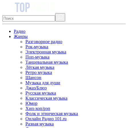
Радио
Жанры
Разговорное радио
Рок-музыка
Электронная музыка
Поп-музыка
Танцевальная музыка
Лёгкая музыка
Ретро музыка
Шансон
Музыка для души
Джаз/Блюз
Русская музыка
Классическая музыка
Юмор
Хип-хоп/рэп
Фолк и этническая музыка
Онлайн Радио 101.ru
Разная музыка