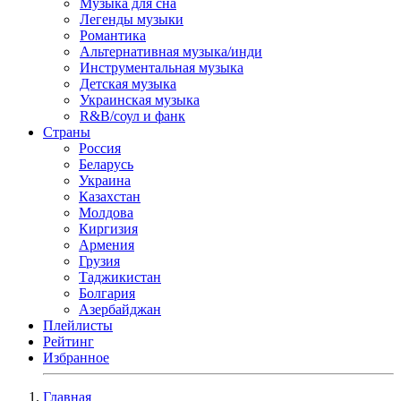
Музыка для сна
Легенды музыки
Романтика
Альтернативная музыка/инди
Инструментальная музыка
Детская музыка
Украинская музыка
R&B/cоул и фанк
Страны
Россия
Беларусь
Украина
Казахстан
Молдова
Киргизия
Армения
Грузия
Таджикистан
Болгария
Азербайджан
Плейлисты
Рейтинг
Избранное
Главная