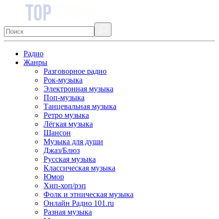
Радио
Жанры
Разговорное радио
Рок-музыка
Электронная музыка
Поп-музыка
Танцевальная музыка
Ретро музыка
Лёгкая музыка
Шансон
Музыка для души
Джаз/Блюз
Русская музыка
Классическая музыка
Юмор
Хип-хоп/рэп
Фолк и этническая музыка
Онлайн Радио 101.ru
Разная музыка