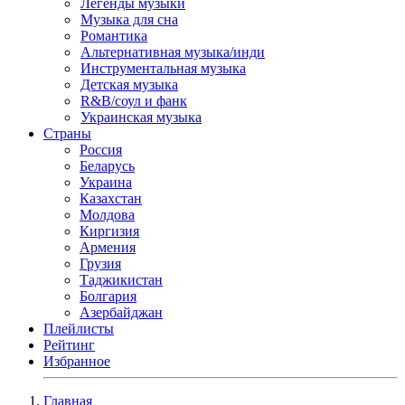
Легенды музыки
Музыка для сна
Романтика
Альтернативная музыка/инди
Инструментальная музыка
Детская музыка
R&B/cоул и фанк
Украинская музыка
Страны
Россия
Беларусь
Украина
Казахстан
Молдова
Киргизия
Армения
Грузия
Таджикистан
Болгария
Азербайджан
Плейлисты
Рейтинг
Избранное
Главная