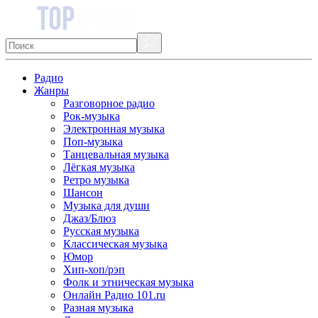
Радио
Жанры
Разговорное радио
Рок-музыка
Электронная музыка
Поп-музыка
Танцевальная музыка
Лёгкая музыка
Ретро музыка
Шансон
Музыка для души
Джаз/Блюз
Русская музыка
Классическая музыка
Юмор
Хип-хоп/рэп
Фолк и этническая музыка
Онлайн Радио 101.ru
Разная музыка