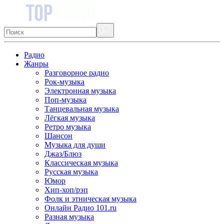
Радио
Жанры
Разговорное радио
Рок-музыка
Электронная музыка
Поп-музыка
Танцевальная музыка
Лёгкая музыка
Ретро музыка
Шансон
Музыка для души
Джаз/Блюз
Классическая музыка
Русская музыка
Юмор
Хип-хоп/рэп
Фолк и этническая музыка
Онлайн Радио 101.ru
Разная музыка