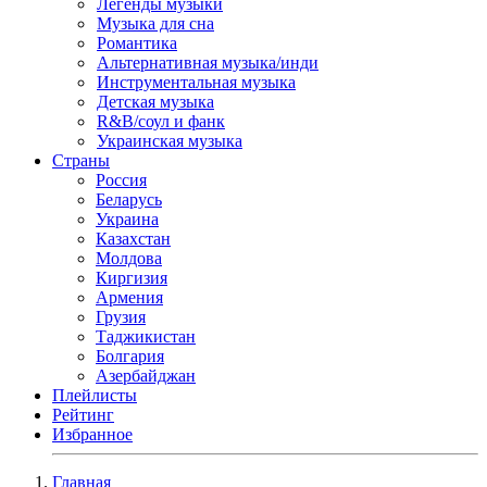
Легенды музыки
Музыка для сна
Романтика
Альтернативная музыка/инди
Инструментальная музыка
Детская музыка
R&B/cоул и фанк
Украинская музыка
Страны
Россия
Беларусь
Украина
Казахстан
Молдова
Киргизия
Армения
Грузия
Таджикистан
Болгария
Азербайджан
Плейлисты
Рейтинг
Избранное
Главная