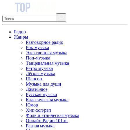
Радио
Жанры
Разговорное радио
Рок-музыка
Электронная музыка
Поп-музыка
Танцевальная музыка
Ретро музыка
Лёгкая музыка
Шансон
Музыка для души
Джаз/Блюз
Русская музыка
Классическая музыка
Юмор
Хип-хоп/рэп
Фолк и этническая музыка
Онлайн Радио 101.ru
Разная музыка