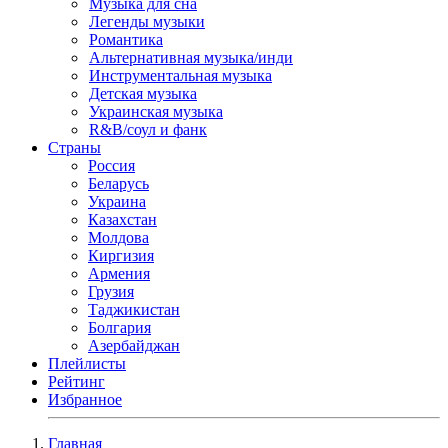
Музыка для сна
Легенды музыки
Романтика
Альтернативная музыка/инди
Инструментальная музыка
Детская музыка
Украинская музыка
R&B/cоул и фанк
Страны
Россия
Беларусь
Украина
Казахстан
Молдова
Киргизия
Армения
Грузия
Таджикистан
Болгария
Азербайджан
Плейлисты
Рейтинг
Избранное
Главная