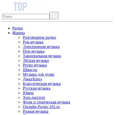
Радио
Жанры
Разговорное радио
Рок-музыка
Электронная музыка
Поп-музыка
Танцевальная музыка
Лёгкая музыка
Ретро музыка
Шансон
Музыка для души
Джаз/Блюз
Классическая музыка
Русская музыка
Юмор
Хип-хоп/рэп
Фолк и этническая музыка
Онлайн Радио 101.ru
Разная музыка