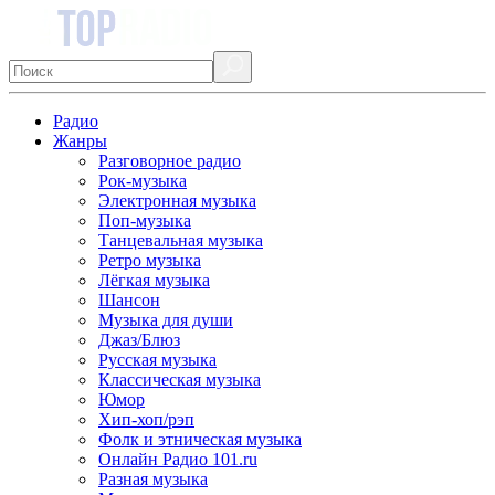
Радио
Жанры
Разговорное радио
Рок-музыка
Электронная музыка
Поп-музыка
Танцевальная музыка
Ретро музыка
Лёгкая музыка
Шансон
Музыка для души
Джаз/Блюз
Русская музыка
Классическая музыка
Юмор
Хип-хоп/рэп
Фолк и этническая музыка
Онлайн Радио 101.ru
Разная музыка