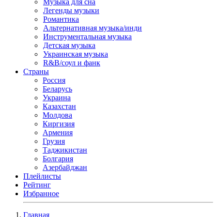
Музыка для сна
Легенды музыки
Романтика
Альтернативная музыка/инди
Инструментальная музыка
Детская музыка
Украинская музыка
R&B/cоул и фанк
Страны
Россия
Беларусь
Украина
Казахстан
Молдова
Киргизия
Армения
Грузия
Таджикистан
Болгария
Азербайджан
Плейлисты
Рейтинг
Избранное
Главная