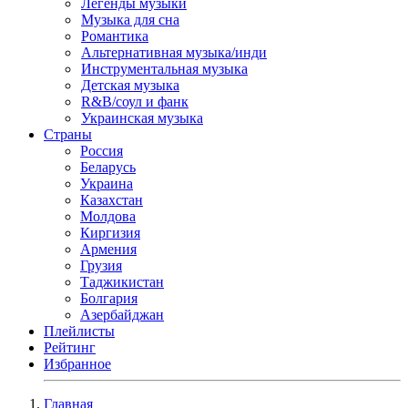
Легенды музыки
Музыка для сна
Романтика
Альтернативная музыка/инди
Инструментальная музыка
Детская музыка
R&B/cоул и фанк
Украинская музыка
Страны
Россия
Беларусь
Украина
Казахстан
Молдова
Киргизия
Армения
Грузия
Таджикистан
Болгария
Азербайджан
Плейлисты
Рейтинг
Избранное
Главная