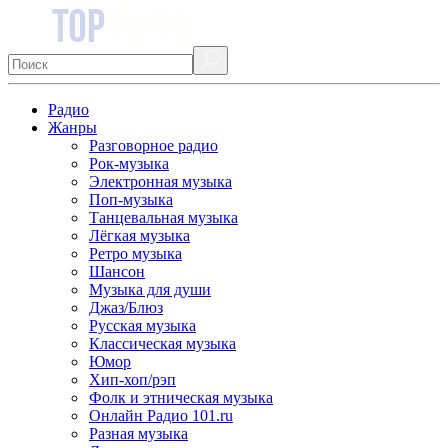
Радио
Жанры
Разговорное радио
Рок-музыка
Электронная музыка
Поп-музыка
Танцевальная музыка
Лёгкая музыка
Ретро музыка
Шансон
Музыка для души
Джаз/Блюз
Русская музыка
Классическая музыка
Юмор
Хип-хоп/рэп
Фолк и этническая музыка
Онлайн Радио 101.ru
Разная музыка