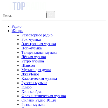
Радио
Жанры
Разговорное радио
Рок-музыка
Электронная музыка
Поп-музыка
Танцевальная музыка
Лёгкая музыка
Ретро музыка
Шансон
Музыка для души
Джаз/Блюз
Классическая музыка
Русская музыка
Юмор
Хип-хоп/рэп
Фолк и этническая музыка
Онлайн Радио 101.ru
Разная музыка