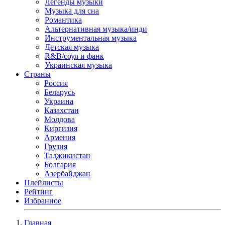
Легенды музыки
Музыка для сна
Романтика
Альтернативная музыка/инди
Инструментальная музыка
Детская музыка
R&B/cоул и фанк
Украинская музыка
Страны
Россия
Беларусь
Украина
Казахстан
Молдова
Киргизия
Армения
Грузия
Таджикистан
Болгария
Азербайджан
Плейлисты
Рейтинг
Избранное
Главная