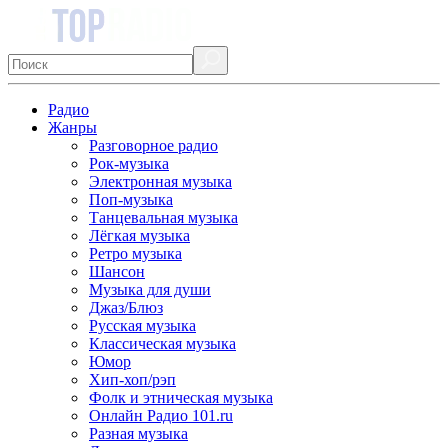
Радио
Жанры
Разговорное радио
Рок-музыка
Электронная музыка
Поп-музыка
Танцевальная музыка
Лёгкая музыка
Ретро музыка
Шансон
Музыка для души
Джаз/Блюз
Русская музыка
Классическая музыка
Юмор
Хип-хоп/рэп
Фолк и этническая музыка
Онлайн Радио 101.ru
Разная музыка