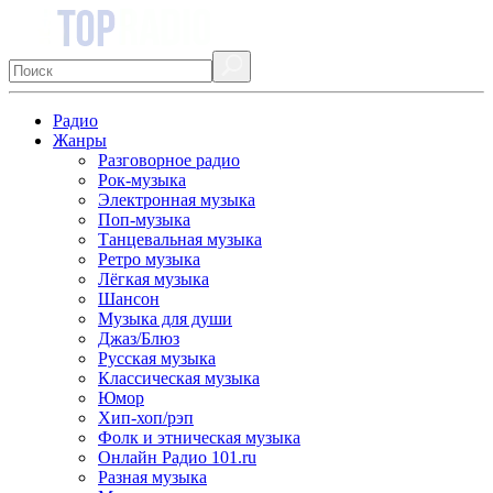
Радио
Жанры
Разговорное радио
Рок-музыка
Электронная музыка
Поп-музыка
Танцевальная музыка
Ретро музыка
Лёгкая музыка
Шансон
Музыка для души
Джаз/Блюз
Русская музыка
Классическая музыка
Юмор
Хип-хоп/рэп
Фолк и этническая музыка
Онлайн Радио 101.ru
Разная музыка