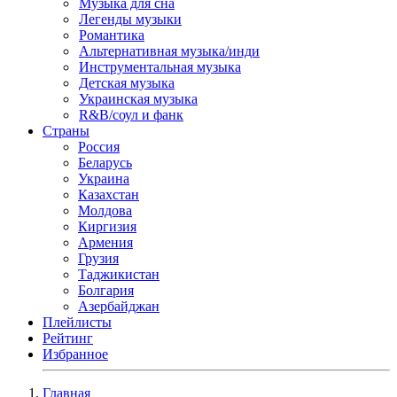
Музыка для сна
Легенды музыки
Романтика
Альтернативная музыка/инди
Инструментальная музыка
Детская музыка
Украинская музыка
R&B/cоул и фанк
Страны
Россия
Беларусь
Украина
Казахстан
Молдова
Киргизия
Армения
Грузия
Таджикистан
Болгария
Азербайджан
Плейлисты
Рейтинг
Избранное
Главная