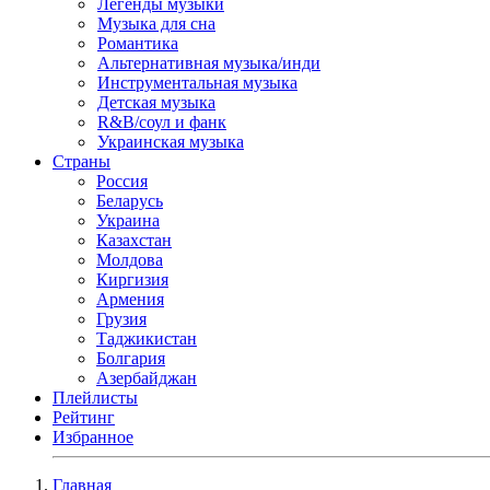
Легенды музыки
Музыка для сна
Романтика
Альтернативная музыка/инди
Инструментальная музыка
Детская музыка
R&B/cоул и фанк
Украинская музыка
Страны
Россия
Беларусь
Украина
Казахстан
Молдова
Киргизия
Армения
Грузия
Таджикистан
Болгария
Азербайджан
Плейлисты
Рейтинг
Избранное
Главная