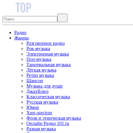
Радио
Жанры
Разговорное радио
Рок-музыка
Электронная музыка
Поп-музыка
Танцевальная музыка
Лёгкая музыка
Ретро музыка
Шансон
Музыка для души
Джаз/Блюз
Классическая музыка
Русская музыка
Юмор
Хип-хоп/рэп
Фолк и этническая музыка
Онлайн Радио 101.ru
Разная музыка