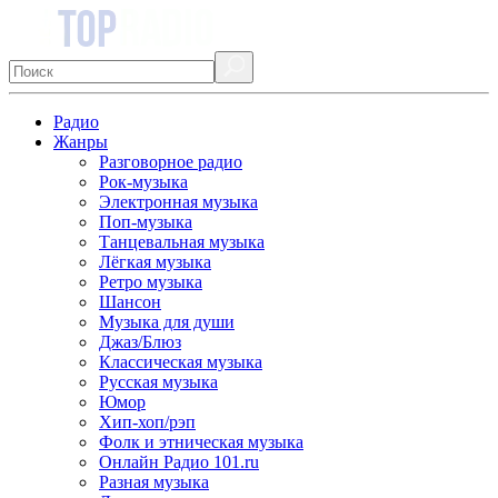
Радио
Жанры
Разговорное радио
Рок-музыка
Электронная музыка
Поп-музыка
Танцевальная музыка
Лёгкая музыка
Ретро музыка
Шансон
Музыка для души
Джаз/Блюз
Классическая музыка
Русская музыка
Юмор
Хип-хоп/рэп
Фолк и этническая музыка
Онлайн Радио 101.ru
Разная музыка