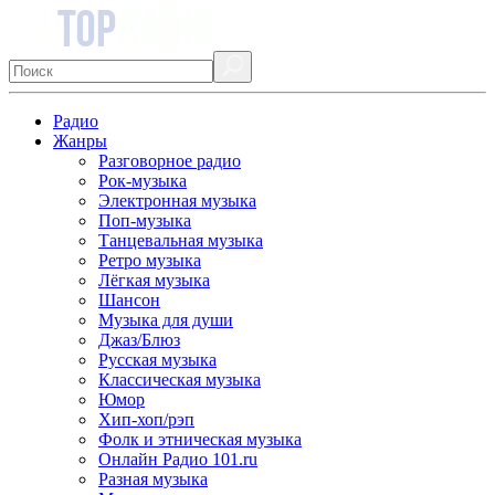
Радио
Жанры
Разговорное радио
Рок-музыка
Электронная музыка
Поп-музыка
Танцевальная музыка
Ретро музыка
Лёгкая музыка
Шансон
Музыка для души
Джаз/Блюз
Русская музыка
Классическая музыка
Юмор
Хип-хоп/рэп
Фолк и этническая музыка
Онлайн Радио 101.ru
Разная музыка