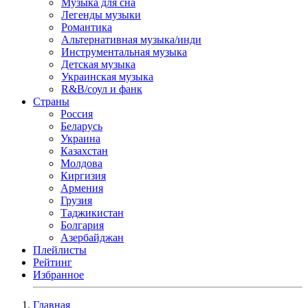
Музыка для сна
Легенды музыки
Романтика
Альтернативная музыка/инди
Инструментальная музыка
Детская музыка
Украинская музыка
R&B/cоул и фанк
Страны
Россия
Беларусь
Украина
Казахстан
Молдова
Киргизия
Армения
Грузия
Таджикистан
Болгария
Азербайджан
Плейлисты
Рейтинг
Избранное
Главная