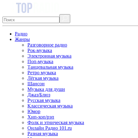
Радио
Жанры
Разговорное радио
Рок-музыка
Электронная музыка
Поп-музыка
Танцевальная музыка
Ретро музыка
Лёгкая музыка
Шансон
Музыка для души
Джаз/Блюз
Русская музыка
Классическая музыка
Юмор
Хип-хоп/рэп
Фолк и этническая музыка
Онлайн Радио 101.ru
Разная музыка