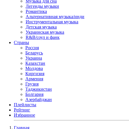
Музыка для сна
Легенды музыки
Романтика
Альтернативная музыка/инди
Инструментальная музыка
Детская музыка
Украинская музыка
R&B/cоул и фанк
Страны
Россия
Беларусь
Украина
Казахстан
Молдова
Киргизия
Армения
Грузия
Таджикистан
Болгария
Азербайджан
Плейлисты
Рейтинг
Избранное
Главная