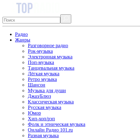
Радио
Жанры
Разговорное радио
Рок-музыка
Электронная музыка
Поп-музыка
Танцевальная музыка
Лёгкая музыка
Ретро музыка
Шансон
Музыка для души
Джаз/Блюз
Классическая музыка
Русская музыка
Юмор
Хип-хоп/рэп
Фолк и этническая музыка
Онлайн Радио 101.ru
Разная музыка