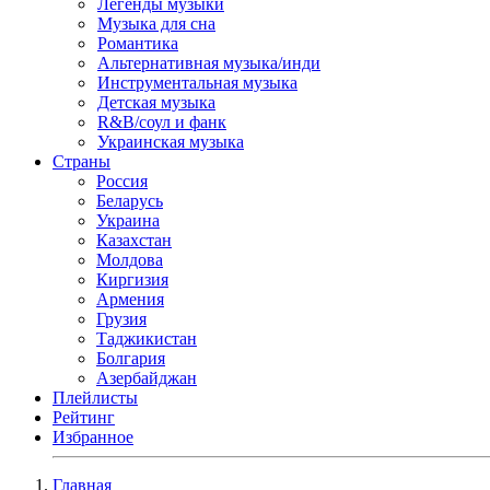
Легенды музыки
Музыка для сна
Романтика
Альтернативная музыка/инди
Инструментальная музыка
Детская музыка
R&B/cоул и фанк
Украинская музыка
Страны
Россия
Беларусь
Украина
Казахстан
Молдова
Киргизия
Армения
Грузия
Таджикистан
Болгария
Азербайджан
Плейлисты
Рейтинг
Избранное
Главная