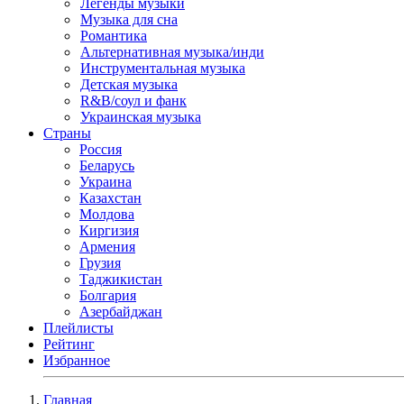
Легенды музыки
Музыка для сна
Романтика
Альтернативная музыка/инди
Инструментальная музыка
Детская музыка
R&B/cоул и фанк
Украинская музыка
Страны
Россия
Беларусь
Украина
Казахстан
Молдова
Киргизия
Армения
Грузия
Таджикистан
Болгария
Азербайджан
Плейлисты
Рейтинг
Избранное
Главная