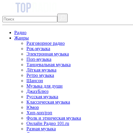
Радио
Жанры
Разговорное радио
Рок-музыка
Электронная музыка
Поп-музыка
Танцевальная музыка
Лёгкая музыка
Ретро музыка
Шансон
Музыка для души
Джаз/Блюз
Русская музыка
Классическая музыка
Юмор
Хип-хоп/рэп
Фолк и этническая музыка
Онлайн Радио 101.ru
Разная музыка