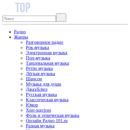
Радио
Жанры
Разговорное радио
Рок-музыка
Электронная музыка
Поп-музыка
Танцевальная музыка
Ретро музыка
Лёгкая музыка
Шансон
Музыка для души
Джаз/Блюз
Русская музыка
Классическая музыка
Юмор
Хип-хоп/рэп
Фолк и этническая музыка
Онлайн Радио 101.ru
Разная музыка