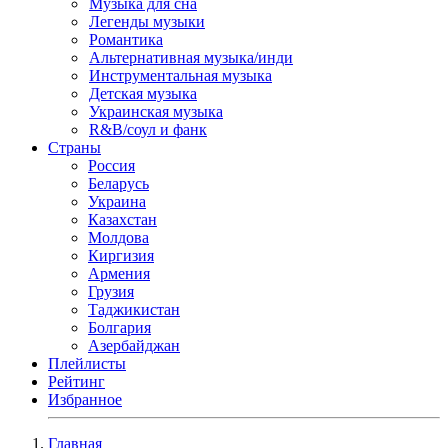
Музыка для сна
Легенды музыки
Романтика
Альтернативная музыка/инди
Инструментальная музыка
Детская музыка
Украинская музыка
R&B/cоул и фанк
Страны
Россия
Беларусь
Украина
Казахстан
Молдова
Киргизия
Армения
Грузия
Таджикистан
Болгария
Азербайджан
Плейлисты
Рейтинг
Избранное
Главная