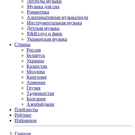
Легенды музыки
Музыка для сна
Романтика
Альтернативная музыка/инди
Инструментальная музыка
Детская музыка
R&B/cоул и фанк
Украинская музыка
Страны
Россия
Беларусь
Украина
Казахстан
Молдова
Киргизия
Армения
Грузия
Таджикистан
Болгария
Азербайджан
Плейлисты
Рейтинг
Избранное
Главная