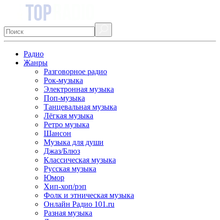
Радио
Жанры
Разговорное радио
Рок-музыка
Электронная музыка
Поп-музыка
Танцевальная музыка
Лёгкая музыка
Ретро музыка
Шансон
Музыка для души
Джаз/Блюз
Классическая музыка
Русская музыка
Юмор
Хип-хоп/рэп
Фолк и этническая музыка
Онлайн Радио 101.ru
Разная музыка