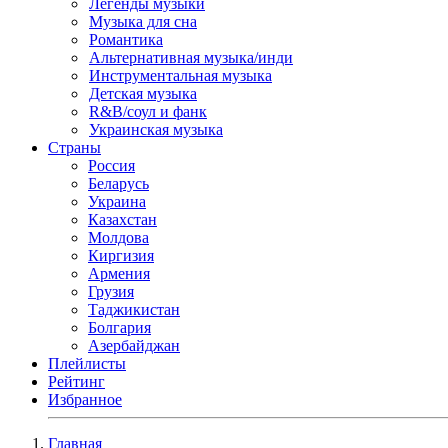
Легенды музыки
Музыка для сна
Романтика
Альтернативная музыка/инди
Инструментальная музыка
Детская музыка
R&B/cоул и фанк
Украинская музыка
Страны
Россия
Беларусь
Украина
Казахстан
Молдова
Киргизия
Армения
Грузия
Таджикистан
Болгария
Азербайджан
Плейлисты
Рейтинг
Избранное
Главная