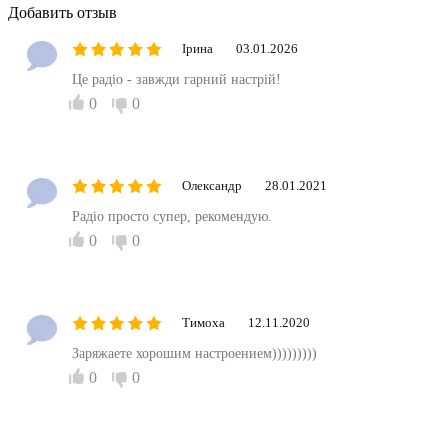
Добавить отзыв
Ірина
03.01.2026
Це радіо - завжди гарний настрій!
0
0
Олександр
28.01.2021
Радіо просто супер, рекомендую.
0
0
Тимоха
12.11.2020
Заряжаете хорошим настроением)))))))))
0
0