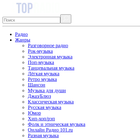
Радио
Жанры
Разговорное радио
Рок-музыка
Электронная музыка
Поп-музыка
Танцевальная музыка
Лёгкая музыка
Ретро музыка
Шансон
Музыка для души
Джаз/Блюз
Классическая музыка
Русская музыка
Юмор
Хип-хоп/рэп
Фолк и этническая музыка
Онлайн Радио 101.ru
Разная музыка