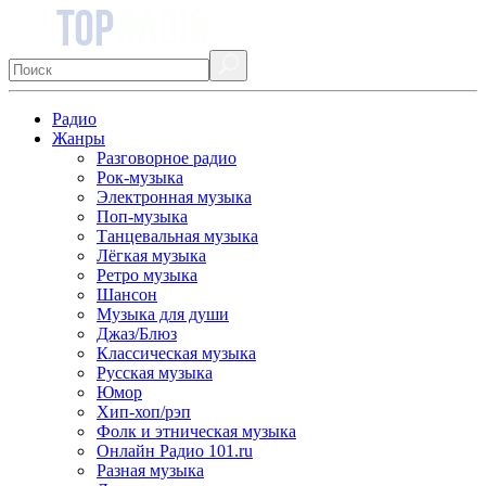
Радио
Жанры
Разговорное радио
Рок-музыка
Электронная музыка
Поп-музыка
Танцевальная музыка
Лёгкая музыка
Ретро музыка
Шансон
Музыка для души
Джаз/Блюз
Классическая музыка
Русская музыка
Юмор
Хип-хоп/рэп
Фолк и этническая музыка
Онлайн Радио 101.ru
Разная музыка