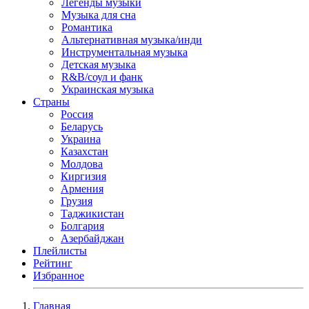
Легенды музыки
Музыка для сна
Романтика
Альтернативная музыка/инди
Инструментальная музыка
Детская музыка
R&B/cоул и фанк
Украинская музыка
Страны
Россия
Беларусь
Украина
Казахстан
Молдова
Киргизия
Армения
Грузия
Таджикистан
Болгария
Азербайджан
Плейлисты
Рейтинг
Избранное
Главная