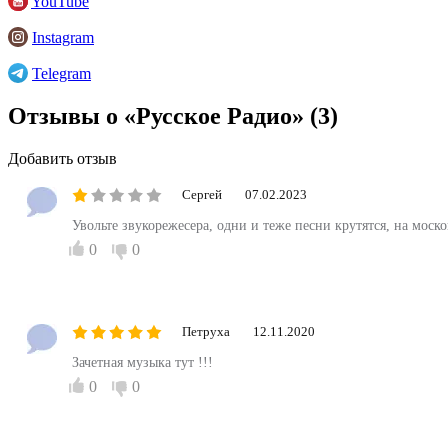
YouTube
Instagram
Telegram
Отзывы о «Русское Радио»
(3)
Добавить отзыв
Сергей
07.02.2023
Увольте звукорежесера, одни и теже песни крутятся, на мос
0
0
Петруха
12.11.2020
Зачетная музыка тут !!!
0
0