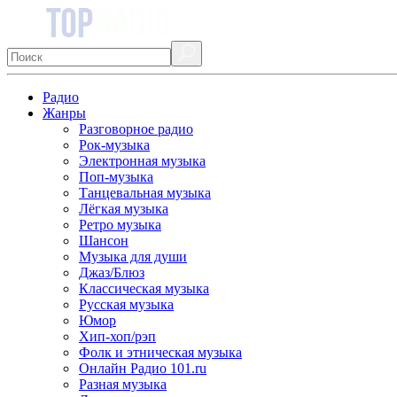
Радио
Жанры
Разговорное радио
Рок-музыка
Электронная музыка
Поп-музыка
Танцевальная музыка
Лёгкая музыка
Ретро музыка
Шансон
Музыка для души
Джаз/Блюз
Классическая музыка
Русская музыка
Юмор
Хип-хоп/рэп
Фолк и этническая музыка
Онлайн Радио 101.ru
Разная музыка