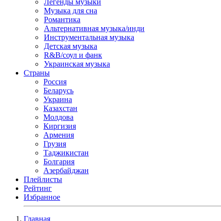
Легенды музыки
Музыка для сна
Романтика
Альтернативная музыка/инди
Инструментальная музыка
Детская музыка
R&B/cоул и фанк
Украинская музыка
Страны
Россия
Беларусь
Украина
Казахстан
Молдова
Киргизия
Армения
Грузия
Таджикистан
Болгария
Азербайджан
Плейлисты
Рейтинг
Избранное
Главная