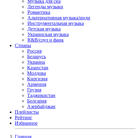
Музыка для сна
Легенды музыки
Романтика
Альтернативная музыка/инди
Инструментальная музыка
Детская музыка
Украинская музыка
R&B/cоул и фанк
Страны
Россия
Беларусь
Украина
Казахстан
Молдова
Киргизия
Армения
Грузия
Таджикистан
Болгария
Азербайджан
Плейлисты
Рейтинг
Избранное
Главная