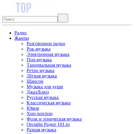
Радио
Жанры
Разговорное радио
Рок-музыка
Электронная музыка
Поп-музыка
Танцевальная музыка
Ретро музыка
Лёгкая музыка
Шансон
Музыка для души
Джаз/Блюз
Русская музыка
Классическая музыка
Юмор
Хип-хоп/рэп
Фолк и этническая музыка
Онлайн Радио 101.ru
Разная музыка