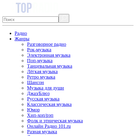
Радио
Жанры
Разговорное радио
Рок-музыка
Электронная музыка
Поп-музыка
Танцевальная музыка
Лёгкая музыка
Ретро музыка
Шансон
Музыка для души
Джаз/Блюз
Русская музыка
Классическая музыка
Юмор
Хип-хоп/рэп
Фолк и этническая музыка
Онлайн Радио 101.ru
Разная музыка