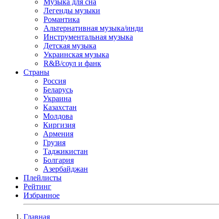
Музыка для сна
Легенды музыки
Романтика
Альтернативная музыка/инди
Инструментальная музыка
Детская музыка
Украинская музыка
R&B/cоул и фанк
Страны
Россия
Беларусь
Украина
Казахстан
Молдова
Киргизия
Армения
Грузия
Таджикистан
Болгария
Азербайджан
Плейлисты
Рейтинг
Избранное
Главная