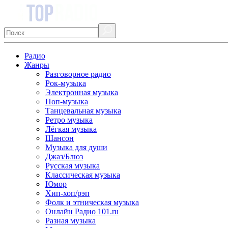
Радио
Жанры
Разговорное радио
Рок-музыка
Электронная музыка
Поп-музыка
Танцевальная музыка
Ретро музыка
Лёгкая музыка
Шансон
Музыка для души
Джаз/Блюз
Русская музыка
Классическая музыка
Юмор
Хип-хоп/рэп
Фолк и этническая музыка
Онлайн Радио 101.ru
Разная музыка