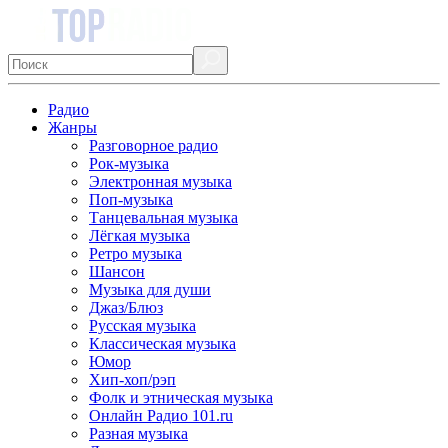
Радио
Жанры
Разговорное радио
Рок-музыка
Электронная музыка
Поп-музыка
Танцевальная музыка
Лёгкая музыка
Ретро музыка
Шансон
Музыка для души
Джаз/Блюз
Русская музыка
Классическая музыка
Юмор
Хип-хоп/рэп
Фолк и этническая музыка
Онлайн Радио 101.ru
Разная музыка