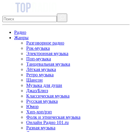
Радио
Жанры
Разговорное радио
Рок-музыка
Электронная музыка
Поп-музыка
Танцевальная музыка
Лёгкая музыка
Ретро музыка
Шансон
Музыка для души
Джаз/Блюз
Классическая музыка
Русская музыка
Юмор
Хип-хоп/рэп
Фолк и этническая музыка
Онлайн Радио 101.ru
Разная музыка