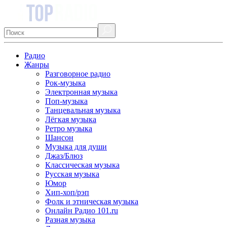
Радио
Жанры
Разговорное радио
Рок-музыка
Электронная музыка
Поп-музыка
Танцевальная музыка
Лёгкая музыка
Ретро музыка
Шансон
Музыка для души
Джаз/Блюз
Классическая музыка
Русская музыка
Юмор
Хип-хоп/рэп
Фолк и этническая музыка
Онлайн Радио 101.ru
Разная музыка