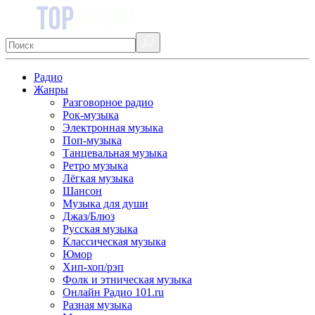
Радио
Жанры
Разговорное радио
Рок-музыка
Электронная музыка
Поп-музыка
Танцевальная музыка
Ретро музыка
Лёгкая музыка
Шансон
Музыка для души
Джаз/Блюз
Русская музыка
Классическая музыка
Юмор
Хип-хоп/рэп
Фолк и этническая музыка
Онлайн Радио 101.ru
Разная музыка