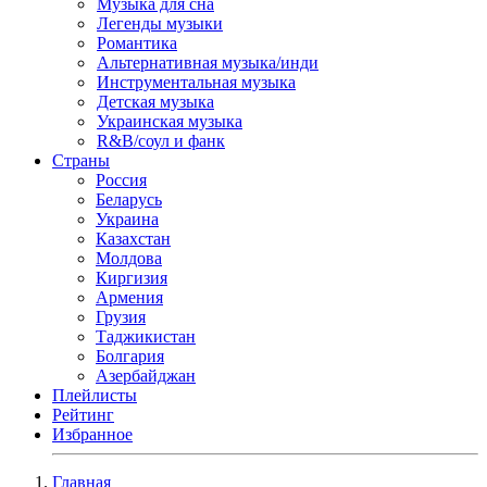
Музыка для сна
Легенды музыки
Романтика
Альтернативная музыка/инди
Инструментальная музыка
Детская музыка
Украинская музыка
R&B/cоул и фанк
Страны
Россия
Беларусь
Украина
Казахстан
Молдова
Киргизия
Армения
Грузия
Таджикистан
Болгария
Азербайджан
Плейлисты
Рейтинг
Избранное
Главная